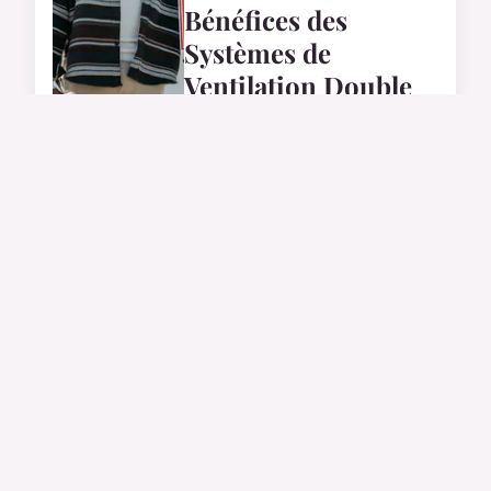
Bénéfices des
Systèmes de
Ventilation Double
Flux pour Optimiser
Votre Maison
Écoénergétique
28 mars 2025
IMMO
Les 10 erreurs
fatales à éviter
absolument en
investissement
locatif