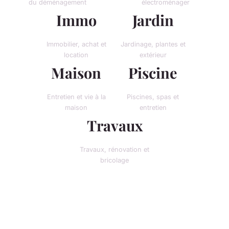
du déménagement
électroménager
Immo
Jardin
Immobilier, achat et
Jardinage, plantes et
location
extérieur
Maison
Piscine
Entretien et vie à la
Piscines, spas et
maison
entretien
Travaux
Travaux, rénovation et
bricolage