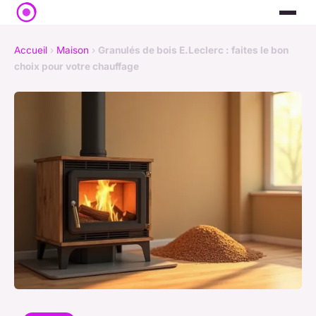
Accueil
›
Maison
›
Granulés de bois E.Leclerc : faites le bon
choix pour votre chauffage