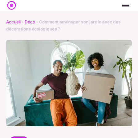
Accueil
›
Déco
›
Comment aménager son jardin avec des
décorations écologiques ?