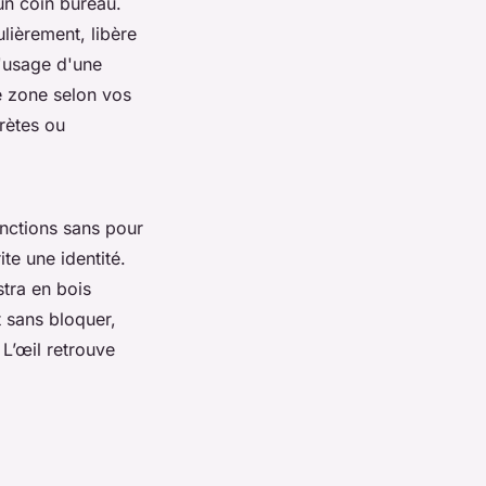
n coin bureau.
ulièrement, libère
l'usage d'une
e zone selon vos
crètes ou
onctions sans pour
ite une identité.
tra en bois
t sans bloquer,
 L’œil retrouve