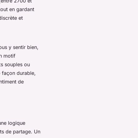
(entre 2700 et
tout en gardant
discrète et
us y sentir bien,
n motif
ts souples ou
e façon durable,
entiment de
une logique
ts de partage. Un