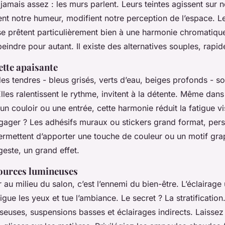
jamais assez : les murs parlent. Leurs teintes agissent sur 
ent notre humeur, modifient notre perception de l’espace. L
e prêtent particulièrement bien à une harmonie chromatiqu
eindre pour autant. Il existe des alternatives souples, rapid
ette apaisante
es tendres - bleus grisés, verts d’eau, beiges profonds - so
Elles ralentissent le rythme, invitent à la détente. Même dan
 couloir ou une entrée, cette harmonie réduit la fatigue vis
gager ? Les adhésifs muraux ou stickers grand format, pers
permettent d’apporter une touche de couleur ou un motif gr
geste, un grand effet.
sources lumineuses
 au milieu du salon, c’est l’ennemi du bien-être. L’éclairag
igue les yeux et tue l’ambiance. Le secret ? La stratificati
iseuses, suspensions basses et éclairages indirects. Laissez