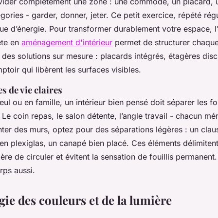
der complètement une zone : une commode, un placard, u
égories - garder, donner, jeter. Ce petit exercice, répété rég
ue d’énergie. Pour transformer durablement votre espace, 
ète en
aménagement d'intérieur
permet de structurer chaqu
z des solutions sur mesure : placards intégrés, étagères dis
ptoir qui libèrent les surfaces visibles.
s de vie claires
ul ou en famille, un intérieur bien pensé doit séparer les f
 Le coin repas, le salon détente, l’angle travail - chacun mér
ter des murs, optez pour des séparations légères : un claus
 en plexiglas, un canapé bien placé. Ces éléments délimiten
ère de circuler et évitent la sensation de fouillis permanent.
rps aussi.
ie des couleurs et de la lumière