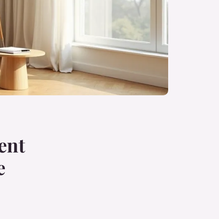
ent
e