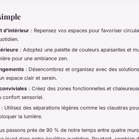
simple
d'intérieur
: Repensez vos espaces pour favoriser circulat
uotidien.
térieure
: Adoptez une palette de couleurs apaisantes et mul
mière pour une ambiance zen.
rangements
: Désencombrez et organisez avec des solutions 
n espace clair et serein.
 conviviales
: Créez des zones fonctionnelles et chaleureus
 confort sensoriel.
: Utilisez des séparations légères comme les claustras pour
loquer la lumière.
us passons près de 90 % de notre temps entre quatre murs.
èse lourd dans notre équilibre quotidien. Pourtant, combien 