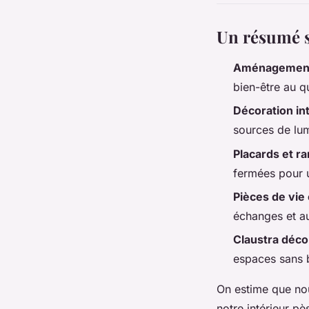
Un résumé 
Aménagement 
bien-être au q
Décoration in
sources de lu
Placards et 
fermées pour u
Pièces de vie
échanges et au
Claustra déco
espaces sans b
On estime que no
notre intérieur p