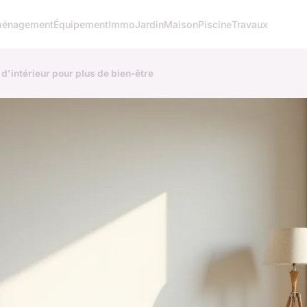
énagement
Équipement
Immo
Jardin
Maison
Piscine
Travaux
'intérieur pour plus de bien-être