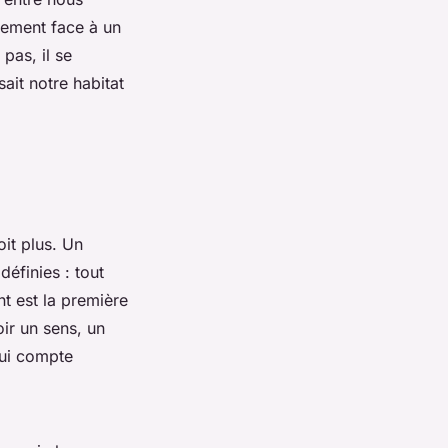
ffement face à un
pas, il se
ait notre habitat
it plus. Un
éfinies : tout
t est la première
oir un sens, un
qui compte