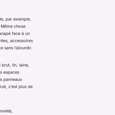
nde, par exemple,
de. Même chose
canapé face à un
antes, accessoires
e sans l’alourdir.
brut, lin, laine,
nds espaces
des panneaux
uit, c’est plus de
nxiété,