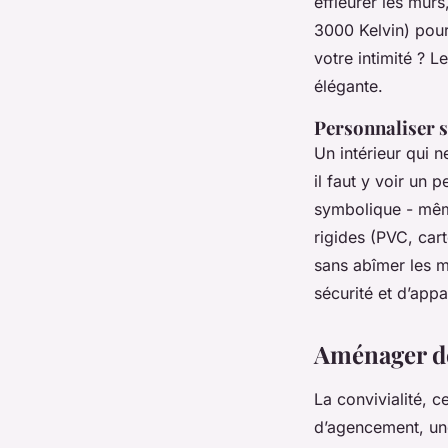
effleurer les murs
3000 Kelvin) pour
votre intimité ? L
élégante.
Personnaliser s
Un intérieur qui 
il faut y voir un 
symbolique - même
rigides (PVC, car
sans abîmer les m
sécurité et d’app
Aménager de
La convivialité, 
d’agencement, un