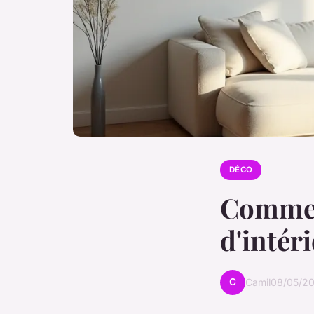
DÉCO
Commen
d'intér
C
Camil
08/05/20