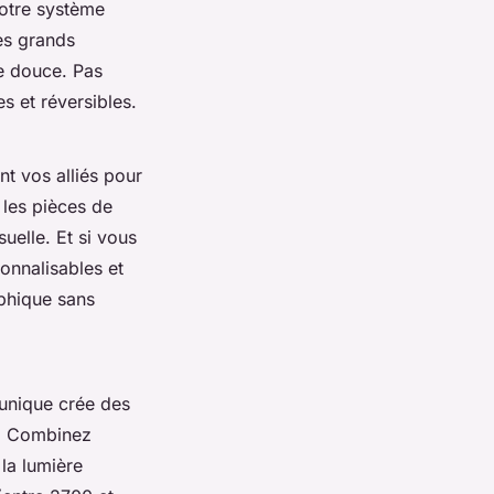
notre système
es grands
e douce. Pas
es et réversibles.
nt vos alliés pour
s les pièces de
uelle. Et si vous
onnalisables et
aphique sans
e unique crée des
on. Combinez
 la lumière