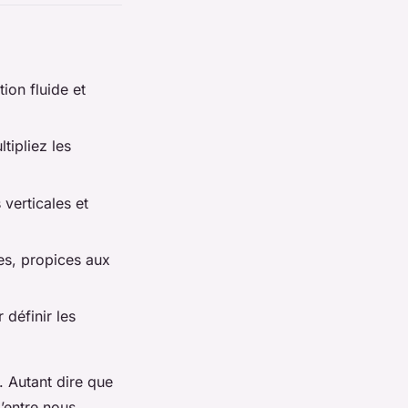
ion fluide et
tipliez les
verticales et
es, propices aux
 définir les
 Autant dire que
d’entre nous