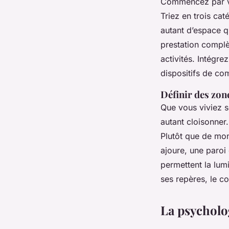
Commencez par vi
Triez en trois cat
autant d’espace q
prestation compl
activités. Intégre
dispositifs de com
Définir des zone
Que vous viviez se
autant cloisonner.
Plutôt que de mon
ajoure, une paroi
permettent la lumi
ses repères, le co
La psycholog