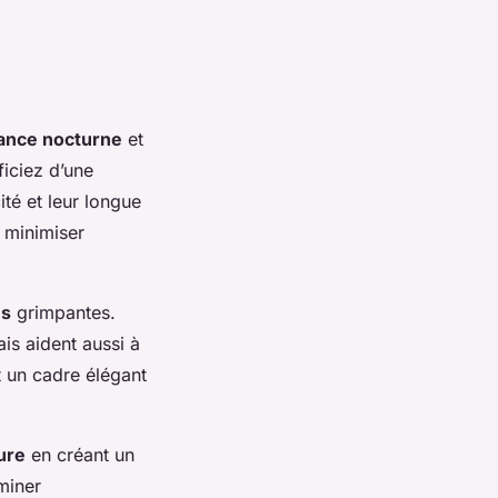
ance nocturne
et
ficiez d’une
ité et leur longue
 minimiser
es
grimpantes.
is aident aussi à
t un cadre élégant
ure
en créant un
miner