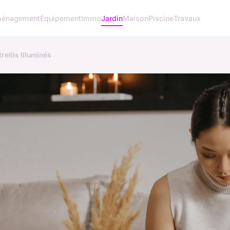
énagement
Équipement
Immo
Jardin
Maison
Piscine
Travaux
rellis Illuminés