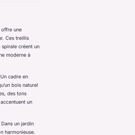
s offre une
. Ces treillis
n spirale créent un
uche moderne à
. Un cadre en
qu’un bois naturel
es, des tons
 accentuent un
 Dans un jardin
ion harmonieuse.