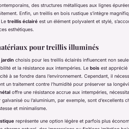
contemporains, des structures métalliques aux lignes épurées
itement. Enfin, un treillis en bois rustique s’intègre magnif
. Le
treillis éclairé
est un élément polyvalent et stylé, s’acco
ces esthétiques.
tériaux pour treillis illuminés
 jardin
choisis pour les treillis éclairés influencent non seul
bilité et la résistance aux intempéries. Le
bois
est apprécié
acité à se fondre dans l’environnement. Cependant, il nécess
nt un traitement contre l’humidité pour préserver sa longévi
métal
offre une résistance accrue aux intempéries, nécessit
er galvanisé ou l’aluminium, par exemple, sont d’excellents 
tesse et minimalisme.
astique
représente une option légère et parfois plus économi
 charme naturel, des impressions ou finitions imitation boi