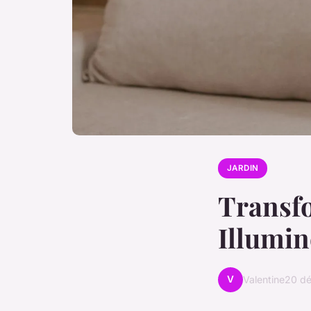
JARDIN
Transfo
Illumin
V
Valentine
20 d