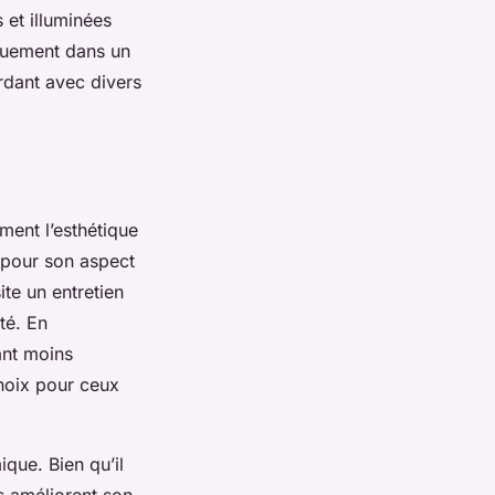
 et illuminées
iquement dans un
rdant avec divers
ement l’esthétique
 pour son aspect
ite un entretien
té. En
ant moins
choix pour ceux
que. Bien qu’il
s améliorent son