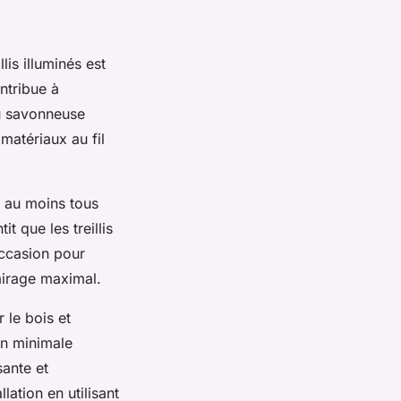
lis illuminés est
ntribue à
au savonneuse
matériaux au fil
z au moins tous
t que les treillis
’occasion pour
lairage maximal.
 le bois et
on minimale
ante et
lation en utilisant