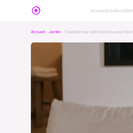
Accueil
Actu
Déco
Dém
Accueil
›
Jardin
›
Transformer votre jardin avec des t